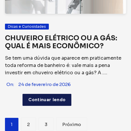
Dicas e Curiosidades
CHUVEIRO ELÉTRICO OU A GÁS:
QUAL É MAIS ECONÔMICO?
Se tem uma dúvida que aparece em praticamente
toda reforma de banheiro é: vale mais a pena
investir em chuveiro elétrico ou a gás? A ….
On:
24 de fevereiro de 2026
Continuar lendo
Paginação
1
2
3
Próximo