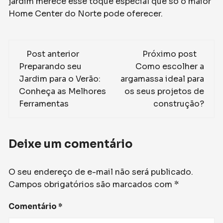
jardim merece esse toque especial que só o maior
Home Center do Norte pode oferecer.
Navegação
Post anterior
Próximo post
de
Preparando seu
Como escolher a
Jardim para o Verão:
argamassa ideal para
post
Conheça as Melhores
os seus projetos de
Ferramentas
construção?
Deixe um comentário
O seu endereço de e-mail não será publicado.
Campos obrigatórios são marcados com
*
Comentário
*